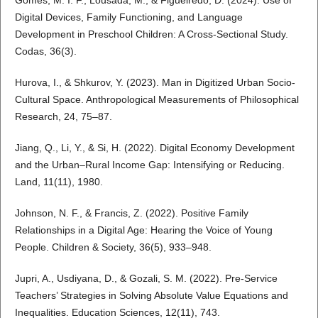
Gomes, M. I. F., Lousada, M., & Figueiredo, D. (2024). Use of
Digital Devices, Family Functioning, and Language
Development in Preschool Children: A Cross-Sectional Study.
Codas, 36(3).
Hurova, I., & Shkurov, Y. (2023). Man in Digitized Urban Socio-
Cultural Space. Anthropological Measurements of Philosophical
Research, 24, 75–87.
Jiang, Q., Li, Y., & Si, H. (2022). Digital Economy Development
and the Urban–Rural Income Gap: Intensifying or Reducing.
Land, 11(11), 1980.
Johnson, N. F., & Francis, Z. (2022). Positive Family
Relationships in a Digital Age: Hearing the Voice of Young
People. Children & Society, 36(5), 933–948.
Jupri, A., Usdiyana, D., & Gozali, S. M. (2022). Pre-Service
Teachers’ Strategies in Solving Absolute Value Equations and
Inequalities. Education Sciences, 12(11), 743.