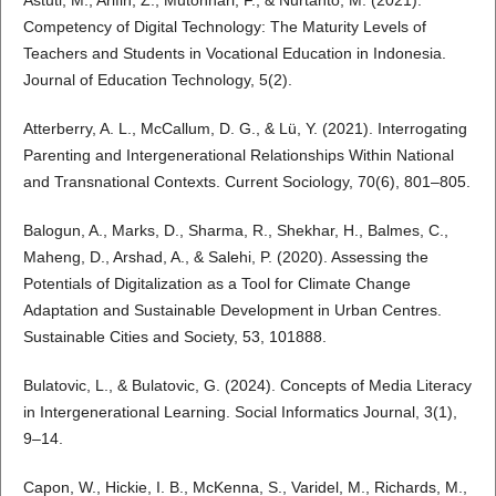
Astuti, M., Arifin, Z., Mutohhari, F., & Nurtanto, M. (2021).
Competency of Digital Technology: The Maturity Levels of
Teachers and Students in Vocational Education in Indonesia.
Journal of Education Technology, 5(2).
Atterberry, A. L., McCallum, D. G., & Lü, Y. (2021). Interrogating
Parenting and Intergenerational Relationships Within National
and Transnational Contexts. Current Sociology, 70(6), 801–805.
Balogun, A., Marks, D., Sharma, R., Shekhar, H., Balmes, C.,
Maheng, D., Arshad, A., & Salehi, P. (2020). Assessing the
Potentials of Digitalization as a Tool for Climate Change
Adaptation and Sustainable Development in Urban Centres.
Sustainable Cities and Society, 53, 101888.
Bulatovic, L., & Bulatovic, G. (2024). Concepts of Media Literacy
in Intergenerational Learning. Social Informatics Journal, 3(1),
9–14.
Capon, W., Hickie, I. B., McKenna, S., Varidel, M., Richards, M.,