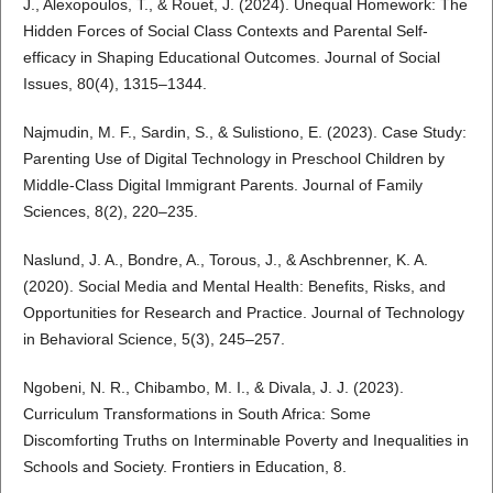
J., Alexopoulos, T., & Rouet, J. (2024). Unequal Homework: The
Hidden Forces of Social Class Contexts and Parental Self‐
efficacy in Shaping Educational Outcomes. Journal of Social
Issues, 80(4), 1315–1344.
Najmudin, M. F., Sardin, S., & Sulistiono, E. (2023). Case Study:
Parenting Use of Digital Technology in Preschool Children by
Middle-Class Digital Immigrant Parents. Journal of Family
Sciences, 8(2), 220–235.
Naslund, J. A., Bondre, A., Torous, J., & Aschbrenner, K. A.
(2020). Social Media and Mental Health: Benefits, Risks, and
Opportunities for Research and Practice. Journal of Technology
in Behavioral Science, 5(3), 245–257.
Ngobeni, N. R., Chibambo, M. I., & Divala, J. J. (2023).
Curriculum Transformations in South Africa: Some
Discomforting Truths on Interminable Poverty and Inequalities in
Schools and Society. Frontiers in Education, 8.