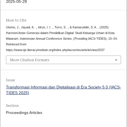
2025-05-28
How to Cite
Utomo, J., Jayadi, K. ., Idrus, I. I. ., Torro, S. ., & Kamaruddin, S. A. . (2025).
Harmoni Antar-Generasi dalam Pendidikan Digital: Studi Keluarga Urban di Kota
Mataram.
Indonesian Annual Conference Series
, (Prosiding IACS-TIDES), 15–24.
Retrieved from
https://www.ojs.literacyinstitute.org/index.php/iacseries/article/view/2037
More Citation Formats
Issue
Transformasi Informasi dan Digitalisasi di Era Society 5.0 (IACS-
TIDES 2025)
Section
Proceedings Articles