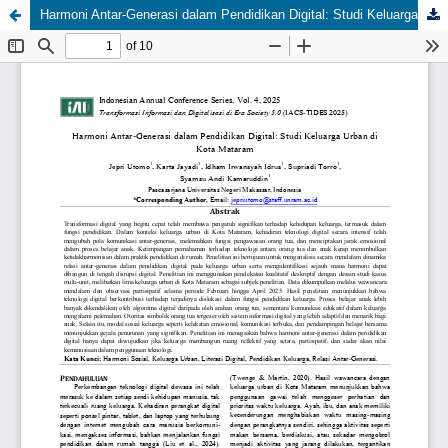
Harmoni Antar-Generasi dalam Pendidikan Digital: Studi Keluarga Urban di Kota Mataram