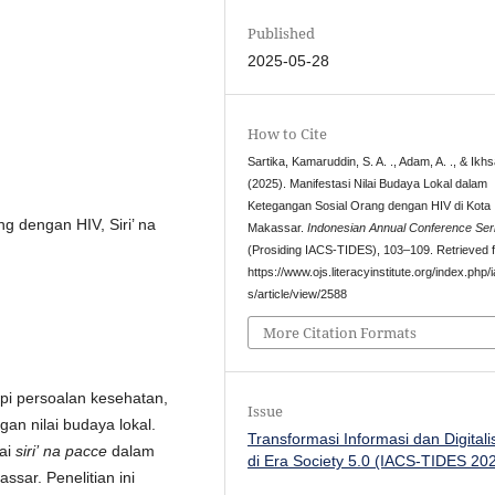
Published
2025-05-28
How to Cite
Sartika, Kamaruddin, S. A. ., Adam, A. ., & Ikhs
(2025). Manifestasi Nilai Budaya Lokal dalam
Ketegangan Sosial Orang dengan HIV di Kota
g dengan HIV, Siri’ na
Makassar.
Indonesian Annual Conference Ser
(Prosiding IACS-TIDES), 103–109. Retrieved 
https://www.ojs.literacyinstitute.org/index.php/
s/article/view/2588
More Citation Formats
i persoalan kesehatan,
Issue
gan nilai budaya lokal.
Transformasi Informasi dan Digitali
lai
siri’
na
pacce
dalam
di Era Society 5.0 (IACS-TIDES 20
sar. Penelitian ini