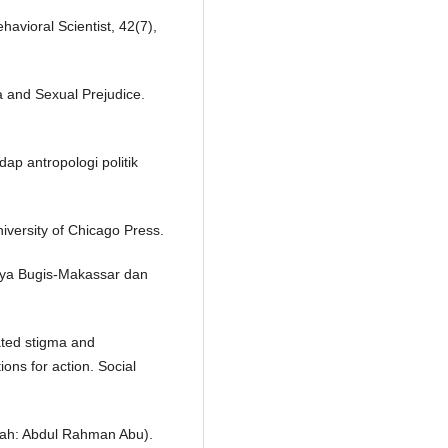
avioral Scientist, 42(7),
a and Sexual Prejudice.
dap antropologi politik
iversity of Chicago Press.
daya Bugis-Makassar dan
ated stigma and
ons for action. Social
mah: Abdul Rahman Abu).