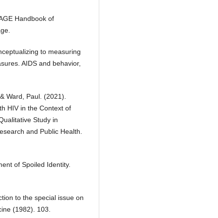
e SAGE Handbook of
age.
nceptualizing to measuring
sures. AIDS and behavior,
& Ward, Paul. (2021).
h HIV in the Context of
ualitative Study in
Research and Public Health.
nt of Spoiled Identity.
tion to the special issue on
cine (1982). 103.