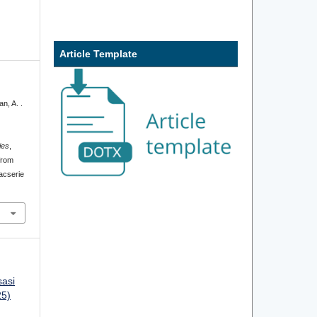
Article Template
an, A. .
ies
,
from
iacserie
sasi
25)