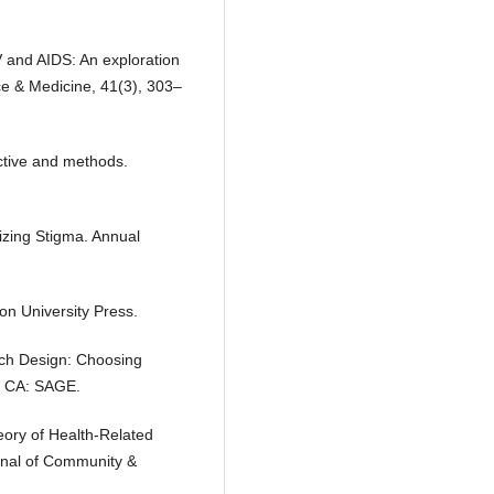
V and AIDS: An exploration
nce & Medicine, 41(3), 303–
ctive and methods.
izing Stigma. Annual
ton University Press.
arch Design: Choosing
, CA: SAGE.
eory of Health-Related
rnal of Community &