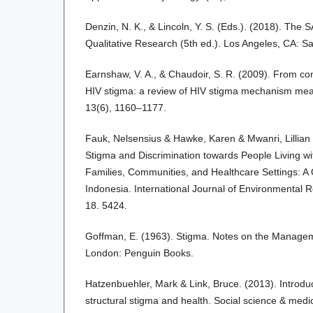
Denzin, N. K., & Lincoln, Y. S. (Eds.). (2018). Th
Qualitative Research (5th ed.). Los Angeles, CA: S
Earnshaw, V. A., & Chaudoir, S. R. (2009). From co
HIV stigma: a review of HIV stigma mechanism mea
13(6), 1160–1177.
Fauk, Nelsensius & Hawke, Karen & Mwanri, Lillian 
Stigma and Discrimination towards People Living wit
Families, Communities, and Healthcare Settings: A Q
Indonesia. International Journal of Environmental 
18. 5424.
Goffman, E. (1963). Stigma. Notes on the Manageme
London: Penguin Books.
Hatzenbuehler, Mark & Link, Bruce. (2013). Introduc
structural stigma and health. Social science & medi