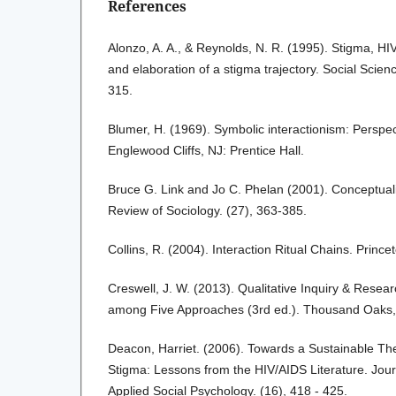
References
Alonzo, A. A., & Reynolds, N. R. (1995). Stigma, HI
and elaboration of a stigma trajectory. Social Scie
315.
Blumer, H. (1969). Symbolic interactionism: Perspe
Englewood Cliffs, NJ: Prentice Hall.
Bruce G. Link and Jo C. Phelan (2001). Conceptual
Review of Sociology. (27), 363-385.
Collins, R. (2004). Interaction Ritual Chains. Prince
Creswell, J. W. (2013). Qualitative Inquiry & Rese
among Five Approaches (3rd ed.). Thousand Oaks
Deacon, Harriet. (2006). Towards a Sustainable Th
Stigma: Lessons from the HIV/AIDS Literature. Jou
Applied Social Psychology. (16), 418 - 425.