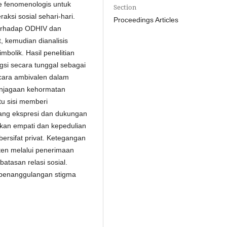
e fenomenologis untuk
Section
ksi sosial sehari-hari.
Proceedings Articles
erhadap ODHIV dan
, kemudian dianalisis
mbolik. Hasil penelitian
gsi secara tunggal sebagai
ecara ambivalen dalam
njagaan kehormatan
tu sisi memberi
ruang ekspresi dan dukungan
an empati dan kepedulian
ersifat privat. Ketegangan
aten melalui penerimaan
atasan relasi sosial.
 penanggulangan stigma