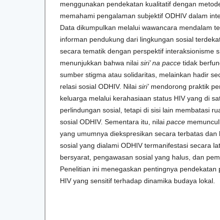
menggunakan pendekatan kualitatif dengan metod
memahami pengalaman subjektif ODHIV dalam intera
Data dikumpulkan melalui wawancara mendalam t
informan pendukung dari lingkungan sosial terdekat
secara tematik dengan perspektif interaksionisme si
menunjukkan bahwa nilai
siri’ na pacce
tidak berfun
sumber stigma atau solidaritas, melainkan hadir s
relasi sosial ODHIV. Nilai
siri’
mendorong praktik pe
keluarga melalui kerahasiaan status HIV yang di sa
perlindungan sosial, tetapi di sisi lain membatasi 
sosial ODHIV. Sementara itu, nilai
pacce
memunculk
yang umumnya diekspresikan secara terbatas dan b
sosial yang dialami ODHIV termanifestasi secara l
bersyarat, pengawasan sosial yang halus, dan pemb
Penelitian ini menegaskan pentingnya pendekatan
HIV yang sensitif terhadap dinamika budaya lokal.