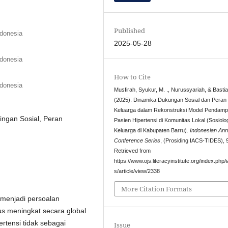
Published
ndonesia
2025-05-28
ndonesia
How to Cite
ndonesia
Musfirah, Syukur, M. ., Nurussyariah, & Basti
(2025). Dinamika Dukungan Sosial dan Peran
Keluarga dalam Rekonstruksi Model Pendamp
ingan Sosial, Peran
Pasien Hipertensi di Komunitas Lokal (Sosiolo
Keluarga di Kabupaten Barru).
Indonesian Ann
Conference Series
, (Prosiding IACS-TIDES), 
Retrieved from
https://www.ojs.literacyinstitute.org/index.php/
s/article/view/2338
More Citation Formats
 menjadi persoalan
s meningkat secara global
rtensi tidak sebagai
Issue