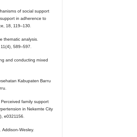
chanisms of social support
l support in adherence to
ce, 18, 119–130.
ve thematic analysis.
, 11(4), 589–597.
ning and conducting mixed
kesehatan Kabupaten Barru
rru.
. Perceived family support
ypertension in Nekemte City
4), e0321156.
t. Addison-Wesley.