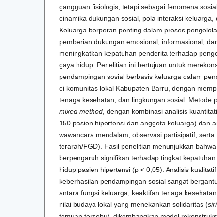
gangguan fisiologis, tetapi sebagai fenomena sosia
dinamika dukungan sosial, pola interaksi keluarga,
Keluarga berperan penting dalam proses pengelolaa
pemberian dukungan emosional, informasional, dan
meningkatkan kepatuhan penderita terhadap peng
gaya hidup. Penelitian ini bertujuan untuk merekon
pendampingan sosial berbasis keluarga dalam pen
di komunitas lokal Kabupaten Barru, dengan mempe
tenaga kesehatan, dan lingkungan sosial. Metode 
mixed method
, dengan kombinasi analisis kuantitati
150 pasien hipertensi dan anggota keluarga) dan anal
wawancara mendalam, observasi partisipatif, serta
terarah/FGD). Hasil penelitian menunjukkan bahwa
berpengaruh signifikan terhadap tingkat kepatuhan
hidup pasien hipertensi (p < 0,05). Analisis kualita
keberhasilan pendampingan sosial sangat bergan
antara fungsi keluarga, keaktifan tenaga kesehatan,
nilai budaya lokal yang menekankan solidaritas (
sir
temuan tersebut, dikembangkan model rekonstruks