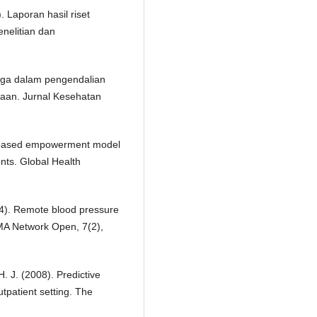
 Laporan hasil riset
nelitian dan
arga dalam pengendalian
saan. Jurnal Kesehatan
ly-based empowerment model
nts. Global Health
024). Remote blood pressure
AMA Network Open, 7(2),
. J. (2008). Predictive
tpatient setting. The