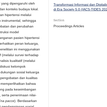
l yang dipengaruhi oleh
Transformasi Informasi dan Digitali
 dan konteks budaya lokal.
di Era Society 5.0 (IACS-TIDES 20
n hipertensi melalui
Section
 instrumental, sehingga
Proceedings Articles
obatan dan perubahan
struksi model
anganan pasien hipertensi
rhatikan peran keluarga,
penelitian ini menggunakan
f (melalui survei terhadap
isis kualitatif (melalui
 diskusi kelompok
 dukungan sosial keluarga
 pengobatan dan kualitas
tif memperlihatkan bahwa
tung pada keseimbangan
 serta penerimaan nilai-
i’na pacce
). Berdasarkan
i pendampingan sosial