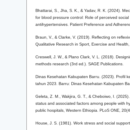
Bhattarai, S., Jha, S. K., & Yadav, R. K. (2024). Me
for blood pressure control: Role of perceived socia
antihypertensives. Patient Preference and Adheren
Braun, V., & Clarke, V. (2019). Reflecting on reflexi
Qualitative Research in Sport, Exercise and Health
Creswell, J. W., & Plano Clark, V. L. (2018). Desig
methods research (3rd ed.). SAGE Publications.
Dinas Kesehatan Kabupaten Barru. (2023). Profil 
tahun 2023. Barru: Dinas Kesehatan Kabupaten Ba
Geleta, Z. M., Wakjira, G. T., & Cheboiwo, I. (2025)
status and associated factors among people with h
public hospitals, Western Ethiopia. PLoS ONE, 20(
House, J. S. (1981). Work stress and social suppor