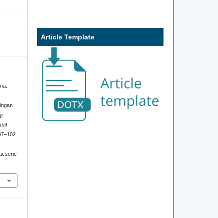
Article Template
ana.
ingan
gi
ual
97–102.
iacserie