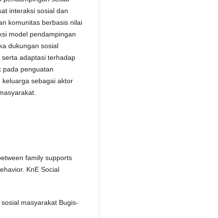
t interaksi sosial dan
an komunitas berbasis nilai
ruksi model pendampingan
ika dukungan sosial
, serta adaptasi terhadap
tak pada penguatan
keluarga sebagai aktor
masyarakat.
 between family supports
ehavior. KnE Social
a sosial masyarakat Bugis-