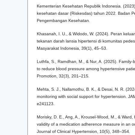
Kementerian Kesehatan Republik Indonesia. (2023).
kesehatan dasar (Riskesdas) tahun 2022. Badan Pe
Pengembangan Kesehatan.
Khasanah, I. U., & Widodo, W. (2024). Peran kelu
tekanan darah lansia hipertensi di komunitas pede
Masyarakat Indonesia, 39(1), 45–53.
Luthfa, S., Ramdhan, M., & Nur, A. (2025). Fami
to reduce blood pressure among hypertensive patie
Promotion, 32(3), 201–215.
Mehta, S. J., Nallamothu, B. K., & Desai, N. R. (2
monitoring with social support for hypertension. J
e241123.
Morisky, D. E., Ang, A., Krousel-Wood, M., & Ward, H
validity of a medication adherence measure in an ou
Journal of Clinical Hypertension, 10(5), 348–354.