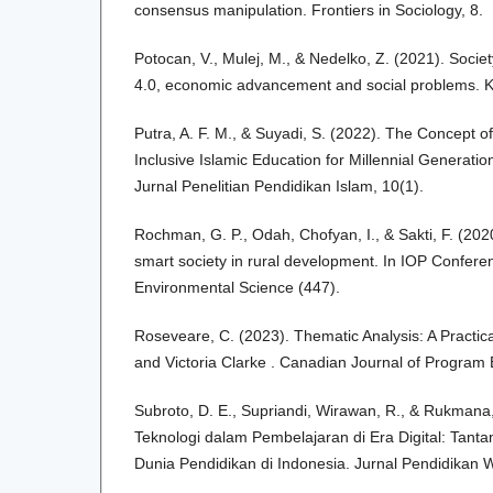
consensus manipulation. Frontiers in Sociology, 8.
Potocan, V., Mulej, M., & Nedelko, Z. (2021). Societ
4.0, economic advancement and social problems. K
Putra, A. F. M., & Suyadi, S. (2022). The Concept 
Inclusive Islamic Education for Millennial Generatio
Jurnal Penelitian Pendidikan Islam, 10(1).
Rochman, G. P., Odah, Chofyan, I., & Sakti, F. (20
smart society in rural development. In IOP Confere
Environmental Science (447).
Roseveare, C. (2023). Thematic Analysis: A Practica
and Victoria Clarke . Canadian Journal of Program 
Subroto, D. E., Supriandi, Wirawan, R., & Rukmana,
Teknologi dalam Pembelajaran di Era Digital: Tant
Dunia Pendidikan di Indonesia. Jurnal Pendidikan W