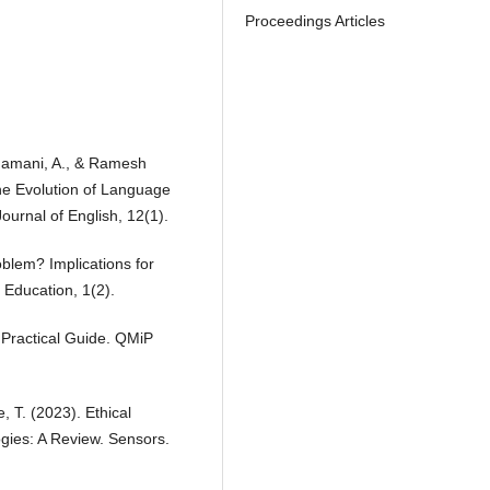
Proceedings Articles
ngamani, A., & Ramesh
he Evolution of Language
urnal of English, 12(1).
oblem? Implications for
 Education, 1(2).
A Practical Guide. QMiP
, T. (2023). Ethical
gies: A Review. Sensors.