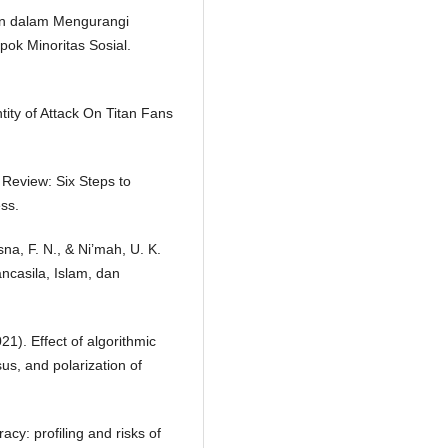
kan dalam Mengurangi
pok Minoritas Sosial.
tity of Attack On Titan Fans
 Review: Six Steps to
ss.
sna, F. N., & Ni’mah, U. K.
ancasila, Islam, dan
021). Effect of algorithmic
us, and polarization of
acy: profiling and risks of