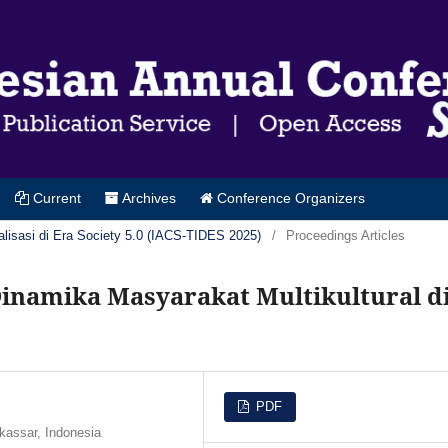
Current
Archives
Conference Organizers
alisasi di Era Society 5.0 (IACS-TIDES 2025)
/
Proceedings Articles
Dinamika Masyarakat Multikultural d
PDF
kassar, Indonesia