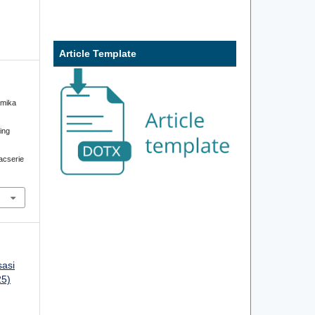
Article Template
amika
ding
iacserie
sasi
25)