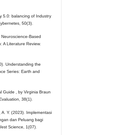
y 5.0: balancing of Industry
ybernetes, 50(3).
of Neuroscience-Based
n: A Literature Review.
20). Understanding the
nce Series: Earth and
l Guide , by Virginia Braun
Evaluation, 38(1).
 A. Y. (2023). Implementasi
angan dan Peluang bagi
est Science, 1(07).