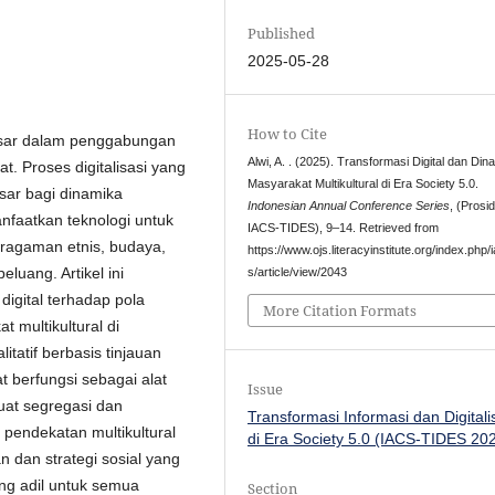
Published
2025-05-28
How to Cite
sar dalam penggabungan
Alwi, A. . (2025). Transformasi Digital dan Din
t. Proses digitalisasi yang
Masyarakat Multikultural di Era Society 5.0.
ar bagi dinamika
Indonesian Annual Conference Series
, (Prosi
nfaatkan teknologi untuk
IACS-TIDES), 9–14. Retrieved from
eragaman etnis, budaya,
https://www.ojs.literacyinstitute.org/index.php/
uang. Artikel ini
s/article/view/2043
digital terhadap pola
More Citation Formats
t multikultural di
tatif berbasis tinjauan
t berfungsi sebagai alat
Issue
at segregasi dan
Transformasi Informasi dan Digitali
an pendekatan multikultural
di Era Society 5.0 (IACS-TIDES 20
n dan strategi sosial yang
ng adil untuk semua
Section