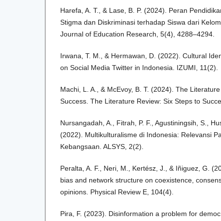
Harefa, A. T., & Lase, B. P. (2024). Peran Pendidi
Stigma dan Diskriminasi terhadap Siswa dari Kelom
Journal of Education Research, 5(4), 4288–4294.
Irwana, T. M., & Hermawan, D. (2022). Cultural Iden
on Social Media Twitter in Indonesia. IZUMI, 11(2).
Machi, L. A., & McEvoy, B. T. (2024). The Literature
Success. The Literature Review: Six Steps to Succe
Nursangadah, A., Fitrah, P. F., Agustiningsih, S., Hu
(2022). Multikulturalisme di Indonesia: Relevansi P
Kebangsaan. ALSYS, 2(2).
Peralta, A. F., Neri, M., Kertész, J., & Iñiguez, G. (2
bias and network structure on coexistence, consens
opinions. Physical Review E, 104(4).
Pira, F. (2023). Disinformation a problem for democr