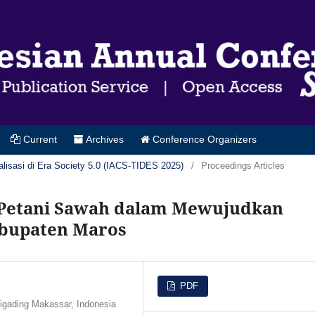
Current
Archives
Conference Organizers
alisasi di Era Society 5.0 (IACS-TIDES 2025)
/
Proceedings Articles
Petani Sawah dalam Mewujudkan
abupaten Maros
PDF
rigading Makassar, Indonesia