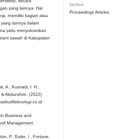
tersebut, secara
Section
gan yang lainnya. Hal
Proceedings Articles
rja, memiliki bagian atau
 yang lainnya dalam
ama yaitu menyukseskan
tani sawah di Kabupaten
t, A., Kusnadi, I. H.,
, & Abdurohim. (2022).
ekutifteknologi.co.id
h in Business and
 and Management.
on, P., Eisler, I., Fortune,