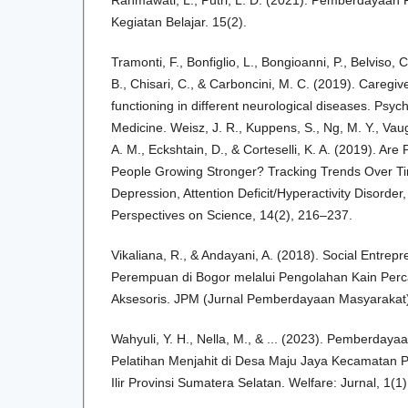
Kegiatan Belajar. 15(2).
Tramonti, F., Bonfiglio, L., Bongioanni, P., Belviso, C
B., Chisari, C., & Carboncini, M. C. (2019). Caregi
functioning in different neurological diseases. Psyc
Medicine. Weisz, J. R., Kuppens, S., Ng, M. Y., Va
A. M., Eckshtain, D., & Corteselli, K. A. (2019). Ar
People Growing Stronger? Tracking Trends Over Tim
Depression, Attention Deficit/Hyperactivity Disorde
Perspectives on Science, 14(2), 216–237.
Vikaliana, R., & Andayani, A. (2018). Social Entre
Perempuan di Bogor melalui Pengolahan Kain Perc
Aksesoris. JPM (Jurnal Pemberdayaan Masyarakat)
Wahyuli, Y. H., Nella, M., & ... (2023). Pemberday
Pelatihan Menjahit di Desa Maju Jaya Kecamatan
Ilir Provinsi Sumatera Selatan. Welfare: Jurnal, 1(1)