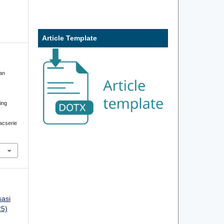
Article Template
an
ding
iacserie
sasi
25)