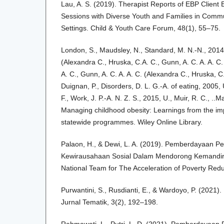
Lau, A. S. (2019). Therapist Reports of EBP Clien
Sessions with Diverse Youth and Families in Comm
Settings. Child & Youth Care Forum, 48(1), 55–75.
London, S., Maudsley, N., Standard, M. N.-N., 2014,
(Alexandra C., Hruska, C.A. C., Gunn, A. C. A. A. C
A. C., Gunn, A. C. A. A. C. (Alexandra C., Hruska, C.
Duignan, P., Disorders, D. L. G.-A. of eating, 2005, 
F., Work, J. P.-A. N. Z. S., 2015, U., Muir, R. C., ..M
Managing childhood obesity: Learnings from the im
statewide programmes. Wiley Online Library.
Palaon, H., & Dewi, L. A. (2019). Pemberdayaan P
Kewirausahaan Sosial Dalam Mendorong Kemandir
National Team for The Acceleration of Poverty Redu
Purwantini, S., Rusdianti, E., & Wardoyo, P. (2021)
Jurnal Tematik, 3(2), 192–198.
Rahmawati, L., Putri, L. D. (2021). Pemberdayaan