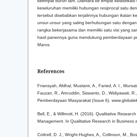
keempat buruh tani. Diantara ke empat kelasifikasi 
keseluruhan memiliki hubungan
resiprocal
satu den
tersebut disebabkan terjalinnya hubungan ikatan ke
unsur-unsur yang saling berhubungan satu dengan
rangka bekerjasama dan memiliki satu visi yang s
hasil panennya guna mendukung pemberdayaan pe
Maros.
References
Friansyah, Afdhal, Mustanir, A., Faried, A. I., Mursala
Fauzan, R., Amruddin, Siswanto, D., Widiyawati, R.
Pemberdayaan Masyarakat (Issue 6). www.globaleks
Bell, E., & Willmott, H. (2016). Qualitative Researc
Management. In Qualitative Research in Business
Cottrell, D. J., Wright-Hughes, A., Collinson, M., Bost