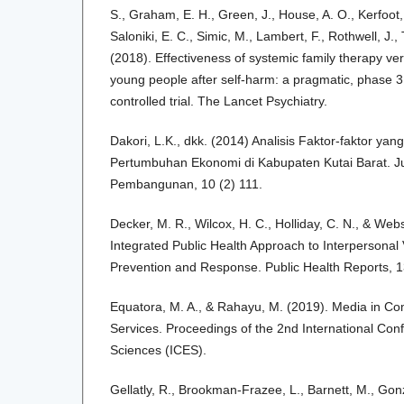
S., Graham, E. H., Green, J., House, A. O., Kerfoot
Saloniki, E. C., Simic, M., Lambert, F., Rothwell, J., 
(2018). Effectiveness of systemic family therapy ve
young people after self-harm: a pragmatic, phase 3
controlled trial. The Lancet Psychiatry.
Dakori, L.K., dkk. (2014) Analisis Faktor-faktor y
Pertumbuhan Ekonomi di Kabupaten Kutai Barat. J
Pembangunan, 10 (2) 111.
Decker, M. R., Wilcox, H. C., Holliday, C. N., & Web
Integrated Public Health Approach to Interpersonal
Prevention and Response. Public Health Reports, 
Equatora, M. A., & Rahayu, M. (2019). Media in C
Services. Proceedings of the 2nd International Con
Sciences (ICES).
Gellatly, R., Brookman-Frazee, L., Barnett, M., Gonza