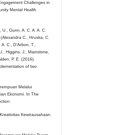
t Engagement Challenges in
unity Mental Health
 U., Gunn, A. C. A. A. C.
. (Alexandra C., Hruska, C.
 A. C., D’Arbon, T.,
U., Higgins, J., Mainstone,
alden, P. E. (2016).
plementation of two
erempuan Melalui
ian Ekonomi. In The
ction.
. Kreativitas Kewirausahaan.
 Perempuan Melalui Pusat