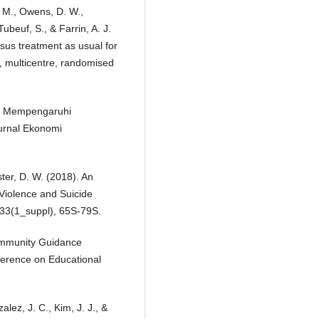
, M., Owens, D. W.,
Tubeuf, S., & Farrin, A. J.
rsus treatment as usual for
, multicentre, randomised
ang Mempengaruhi
urnal Ekonomi
ster, D. W. (2018). An
 Violence and Suicide
133(1_suppl), 65S-79S.
ommunity Guidance
ference on Educational
lez, J. C., Kim, J. J., &