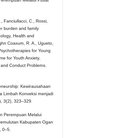
., Fanciullacci, C., Rossi,
ver burden and family
hology, Health and
ughn Coaxum, R. A., Ugueto,
e Psychotherapies for Young
e for Youth Anxiety,
r, and Conduct Problems.
preneurship: Kewirausahaan
a Limbah Konveksi menjadi
, 3(2), 323–329.
aan Perempuan Melalui
 Pemulutan Kabupaten Ogan
, 0–5.