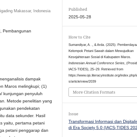
Published
rigading Makassar, Indonesia
2025-05-28
al, Pembangunan
How to Cite
Sumandiyar, A. ., & Arda. (2025). Pemberdaya
Kelompok Petani Sawah dalam Mewujudkan
Kesejahteraan Sosial di Kabupaten Maros.
Indonesian Annual Conference Series
, (Prosi
IACS-TIDES), 25–29. Retrieved from
https://www.ojs.literacyinstitute.org/index.php/
n menganalisis dampak
s/article/view/2039
n Maros melingkupi; (1)
More Citation Formats
n/ kunjungan penyuluh
ian. Metode penelitian yang
nggunakan pendekatan
Issue
itu data sekunder. Hasil
Transformasi Informasi dan Digitali
 yaitu, pertama petani
di Era Society 5.0 (IACS-TIDES 20
tiga petani penggarap dan