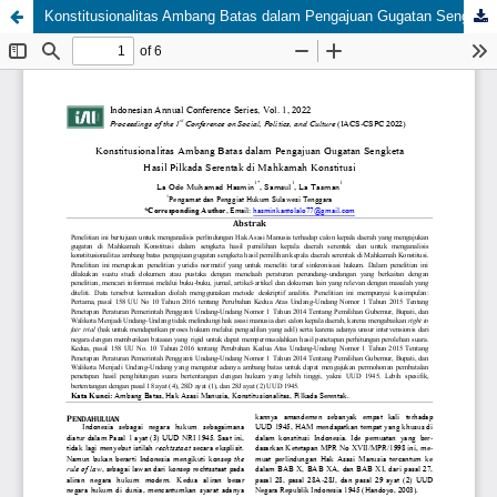
Konstitusionalitas Ambang Batas dalam Pengajuan Gugatan Sengketa Hasil Pilkada Serentak di Mahkamah Konstitusi