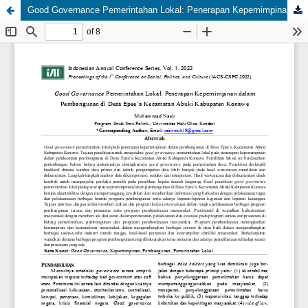
Good Governance Pemerintahan Lokal: Penerapan Kepemimpinan dalam Pembangunan di Desa Epee’a Kecamatan Abuki Kabupaten Konawe