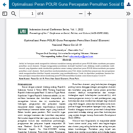
Optimalisasi Peran POLRI Guna Percepatan Pemulihan Sosial Ekonomi Nasional Pasca Covid-19